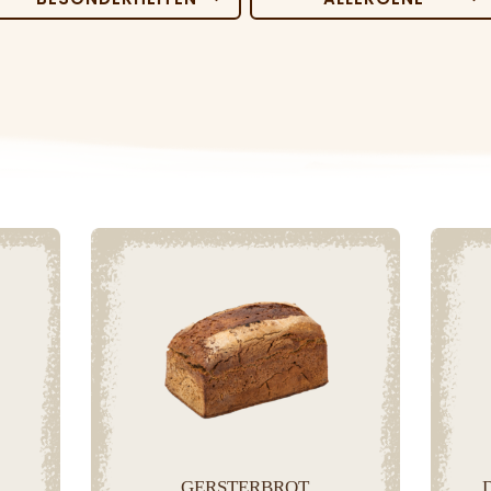
Vegan
Ohne Laktose
Urkorn
Ohne Gluten(-Haltige)
Getreide
Sauerteig
Ohne Dinkel
GERSTERBROT