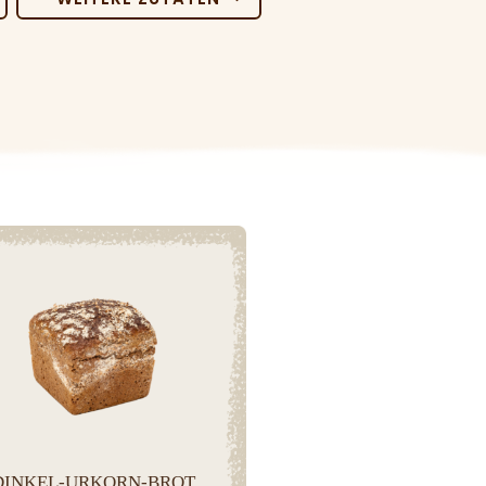
Weizen
Sonnenblumenkerne
Roggen
Hafer
Gerste
Dinkel
DINKEL-URKORN-BROT