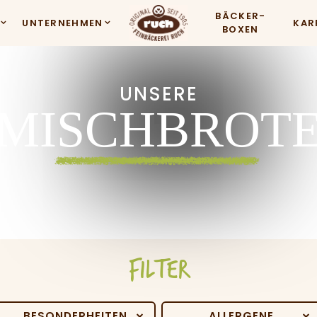
BÄCKER-
UNTERNEHMEN
KAR
BOXEN
UNSERE
MISCHBROT
FILTER
BESONDERHEITEN
ALLERGENE