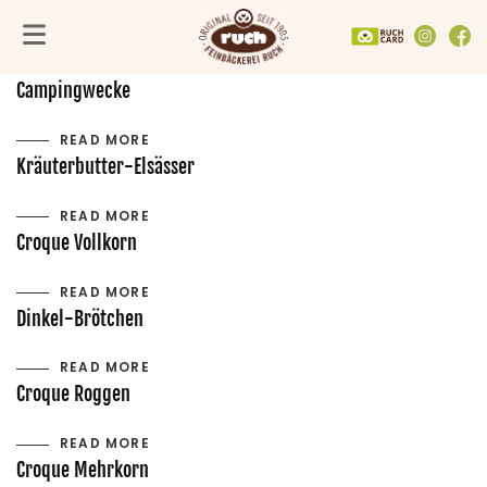
Croissant
FACH­GESCHÄFTE
UNTERNEHMEN
SORTIMENT
READ MORE
Alle Fachgeschäfte
PRODUKTE
Feinbäckerei Ruch
Campingwecke
VEGANE PRODUKTE
Mannamia
In der Umgebung
Göttingen
GUTSCHEINE
Backmanufaktur
READ MORE
Hildesheim
AKTIONEN
Nachhaltig & regional
Kräuterbutter-Elsässer
Kassel
TORTENGENERATOR
RuchCard
Northeim
Gemeinsam Gutes tun
READ MORE
Croque Vollkorn
READ MORE
Dinkel-Brötchen
READ MORE
Croque Roggen
READ MORE
Croque Mehrkorn