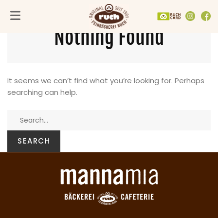
FACH­GESCHÄFTE
UNTERNEHMEN
SORTIMENT
Nothing Found
Alle Fachgeschäfte
PRODUKTE
Feinbäckerei Ruch
VEGANE PRODUKTE
Mannamia
In der Umgebung
Göttingen
GUTSCHEINE
Backmanufaktur
Hildesheim
AKTIONEN
Nachhaltig & regional
It seems we can’t find what you’re looking for. Perhaps
Kassel
TORTENGENERATOR
RuchCard
searching can help.
Northeim
Gemeinsam Gutes tun
SEARCH
FOR:
SEARCH