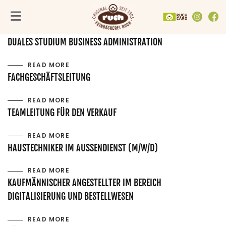
AUSHILFE in der Reinigung
FACH­GESCHÄFTE
UNTERNEHMEN
SORTIMENT
READ MORE
Alle Fachgeschäfte
PRODUKTE
Feinbäckerei Ruch
DUALES STUDIUM BUSINESS ADMINISTRATION
VEGANE PRODUKTE
Mannamia
In der Umgebung
Göttingen
GUTSCHEINE
Backmanufaktur
READ MORE
Hildesheim
AKTIONEN
Nachhaltig & regional
FACHGESCHÄFTSLEITUNG
Kassel
TORTENGENERATOR
RuchCard
Northeim
Gemeinsam Gutes tun
READ MORE
TEAMLEITUNG FÜR DEN VERKAUF
READ MORE
HAUSTECHNIKER IM AUSSENDIENST (M/W/D)
READ MORE
KAUFMÄNNISCHER ANGESTELLTER IM BEREICH
DIGITALISIERUNG UND BESTELLWESEN
READ MORE