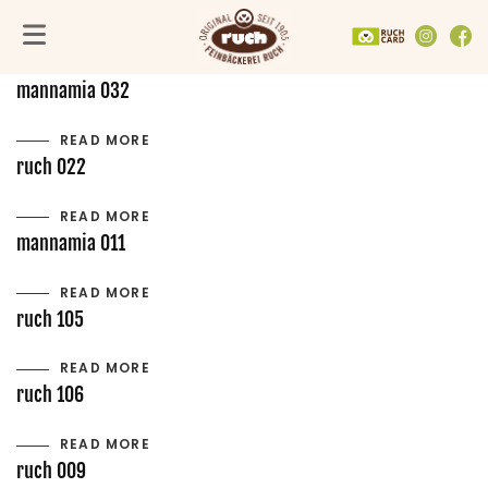
mannamia 036
FACH­GESCHÄFTE
UNTERNEHMEN
SORTIMENT
READ MORE
Alle Fachgeschäfte
PRODUKTE
Feinbäckerei Ruch
mannamia 032
VEGANE PRODUKTE
Mannamia
In der Umgebung
Göttingen
GUTSCHEINE
Backmanufaktur
READ MORE
Hildesheim
AKTIONEN
Nachhaltig & regional
ruch 022
Kassel
TORTENGENERATOR
RuchCard
Northeim
Gemeinsam Gutes tun
READ MORE
mannamia 011
READ MORE
ruch 105
READ MORE
ruch 106
READ MORE
ruch 009