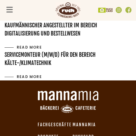
DUALES STUDIUM BUSINESS ADMINISTRATION
FACH­GESCHÄFTE
UNTERNEHMEN
SORTIMENT
READ MORE
Alle Fachgeschäfte
PRODUKTE
Feinbäckerei Ruch
KAUFMÄNNISCHER ANGESTELLTER IM BEREICH
VEGANE PRODUKTE
Mannamia
In der Umgebung
DIGITALISIERUNG UND BESTELLWESEN
Göttingen
GUTSCHEINE
Backmanufaktur
Hildesheim
AKTIONEN
Nachhaltig & regional
READ MORE
Kassel
TORTENGENERATOR
RuchCard
SERVICEMONTEUR (M/W/D) FÜR DEN BEREICH
Northeim
Gemeinsam Gutes tun
KÄLTE-/KLIMATECHNIK
READ MORE
FACHGESCHÄFTE
MANNAMIA